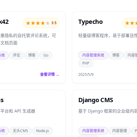
k42
Typecho
★
★
★
★
★
★
★
3.5
注重隐私的自托管评论系统，可
轻量级博客程序，易于部署且
与文档页面
系统
评论
博客
Go
内容管理系统
博客
内容
PHP
查看详情 →
2025/5/9
us
Django CMS
台和 API 生成器
基于 Django 框架的企业级
系统
无头CMS
Node.js
内容管理系统
内容管理
P