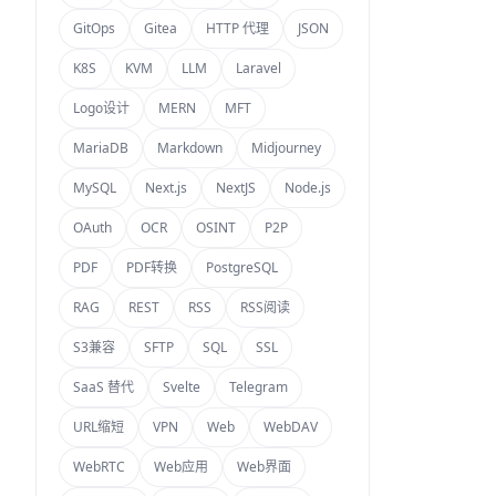
GitOps
Gitea
HTTP 代理
JSON
K8S
KVM
LLM
Laravel
Logo设计
MERN
MFT
MariaDB
Markdown
Midjourney
MySQL
Next.js
NextJS
Node.js
OAuth
OCR
OSINT
P2P
PDF
PDF转换
PostgreSQL
RAG
REST
RSS
RSS阅读
S3兼容
SFTP
SQL
SSL
SaaS 替代
Svelte
Telegram
URL缩短
VPN
Web
WebDAV
WebRTC
Web应用
Web界面