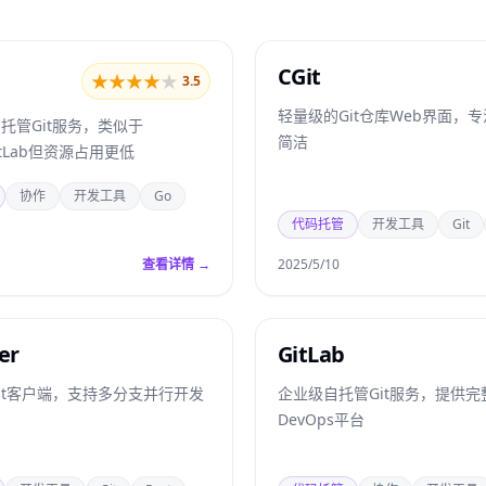
CGit
★
★
★
★
★
3.5
轻量级的Git仓库Web界面，
托管Git服务，类似于
简洁
GitLab但资源占用更低
协作
开发工具
Go
代码托管
开发工具
Git
查看详情 →
2025/5/10
er
GitLab
it客户端，支持多分支并行开发
企业级自托管Git服务，提供完
DevOps平台