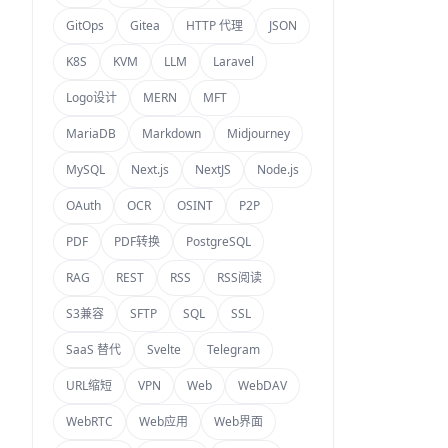
GitOps
Gitea
HTTP 代理
JSON
K8S
KVM
LLM
Laravel
Logo设计
MERN
MFT
MariaDB
Markdown
Midjourney
MySQL
Next.js
NextJS
Node.js
OAuth
OCR
OSINT
P2P
PDF
PDF转换
PostgreSQL
RAG
REST
RSS
RSS阅读
S3兼容
SFTP
SQL
SSL
SaaS 替代
Svelte
Telegram
URL缩短
VPN
Web
WebDAV
WebRTC
Web应用
Web界面