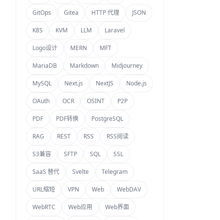
GitOps
Gitea
HTTP 代理
JSON
K8S
KVM
LLM
Laravel
Logo设计
MERN
MFT
MariaDB
Markdown
Midjourney
MySQL
Next.js
NextJS
Node.js
OAuth
OCR
OSINT
P2P
PDF
PDF转换
PostgreSQL
RAG
REST
RSS
RSS阅读
S3兼容
SFTP
SQL
SSL
SaaS 替代
Svelte
Telegram
URL缩短
VPN
Web
WebDAV
WebRTC
Web应用
Web界面