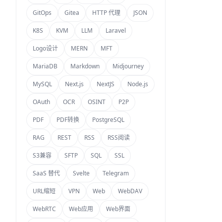
GitOps
Gitea
HTTP 代理
JSON
K8S
KVM
LLM
Laravel
Logo设计
MERN
MFT
MariaDB
Markdown
Midjourney
MySQL
Next.js
NextJS
Node.js
OAuth
OCR
OSINT
P2P
PDF
PDF转换
PostgreSQL
RAG
REST
RSS
RSS阅读
S3兼容
SFTP
SQL
SSL
SaaS 替代
Svelte
Telegram
URL缩短
VPN
Web
WebDAV
WebRTC
Web应用
Web界面