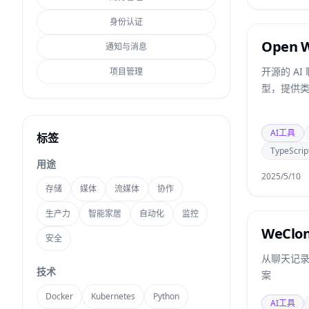
身份认证
Open 
通知与消息
开源的 A
项目管理
型，提供类似
AI工具
标签
TypeScrip
用途
2025/5/10
存储
媒体
流媒体
协作
生产力
智能家居
自动化
监控
WeClo
安全
从聊天记
技术
案
Docker
Kubernetes
Python
AI工具