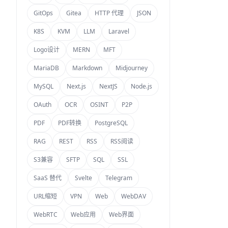
GitOps
Gitea
HTTP 代理
JSON
K8S
KVM
LLM
Laravel
Logo设计
MERN
MFT
MariaDB
Markdown
Midjourney
MySQL
Next.js
NextJS
Node.js
OAuth
OCR
OSINT
P2P
PDF
PDF转换
PostgreSQL
RAG
REST
RSS
RSS阅读
S3兼容
SFTP
SQL
SSL
SaaS 替代
Svelte
Telegram
URL缩短
VPN
Web
WebDAV
WebRTC
Web应用
Web界面