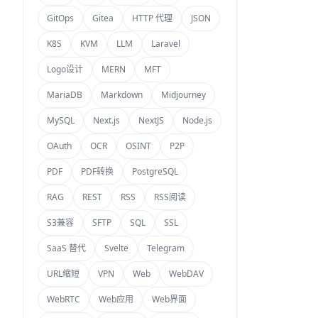
GitOps
Gitea
HTTP 代理
JSON
K8S
KVM
LLM
Laravel
Logo设计
MERN
MFT
MariaDB
Markdown
Midjourney
MySQL
Next.js
NextJS
Node.js
OAuth
OCR
OSINT
P2P
PDF
PDF转换
PostgreSQL
RAG
REST
RSS
RSS阅读
S3兼容
SFTP
SQL
SSL
SaaS 替代
Svelte
Telegram
URL缩短
VPN
Web
WebDAV
WebRTC
Web应用
Web界面