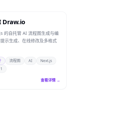
I Draw.io
t.js 的自托管 AI 流程图生成与编
持提示生成、在线修改及多格式
计
流程图
AI
Next.js
+1
查看详情 →