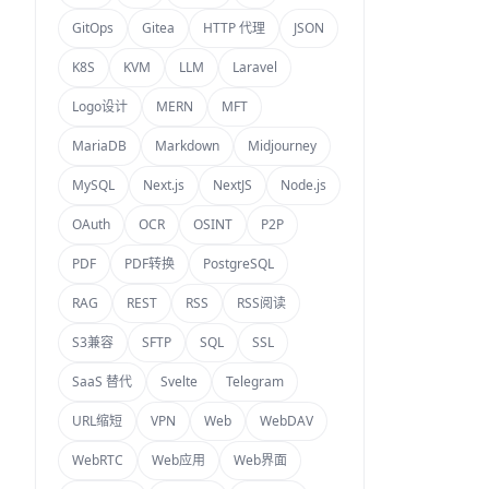
GitOps
Gitea
HTTP 代理
JSON
K8S
KVM
LLM
Laravel
Logo设计
MERN
MFT
MariaDB
Markdown
Midjourney
MySQL
Next.js
NextJS
Node.js
OAuth
OCR
OSINT
P2P
PDF
PDF转换
PostgreSQL
RAG
REST
RSS
RSS阅读
S3兼容
SFTP
SQL
SSL
SaaS 替代
Svelte
Telegram
URL缩短
VPN
Web
WebDAV
WebRTC
Web应用
Web界面