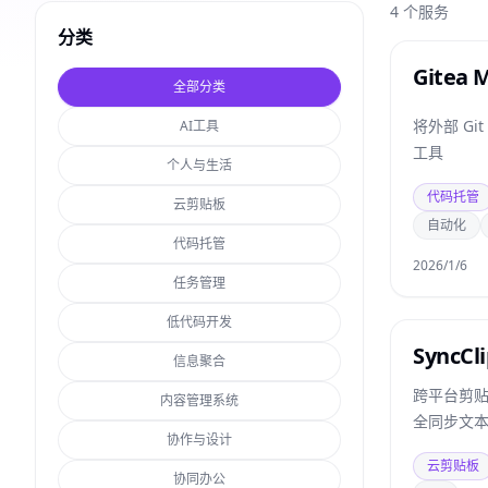
4
个服务
分类
Gitea M
全部分类
将外部 Gi
AI工具
工具
个人与生活
代码托管
云剪贴板
自动化
代码托管
2026/1/6
任务管理
低代码开发
SyncCl
信息聚合
跨平台剪
内容管理系统
全同步文
协作与设计
云剪贴板
协同办公