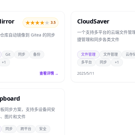
irror
CloudSaver
★
★
★
★
★
3.5
一个支持多平台的云端文件管
t 仓库自动镜像到 Gitea 的同步
捷管理和同步各类文件
Git
同步
备份
文件管理
文件管理
云存
+1
多平台
同步
+1
查看详情 →
2025/5/11
ipboard
贴板同步方案，支持多设备间安
本、图片和文件
同步
跨平台
安全