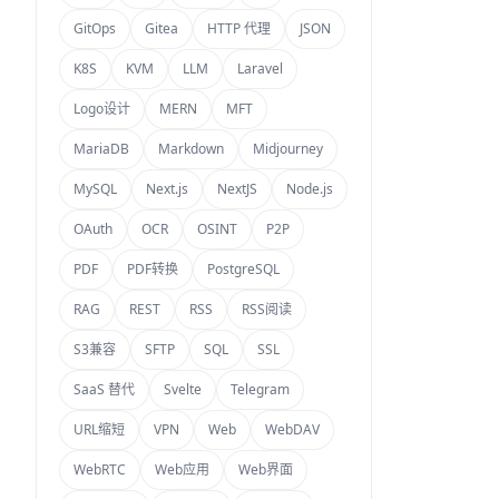
GitOps
Gitea
HTTP 代理
JSON
K8S
KVM
LLM
Laravel
Logo设计
MERN
MFT
MariaDB
Markdown
Midjourney
MySQL
Next.js
NextJS
Node.js
OAuth
OCR
OSINT
P2P
PDF
PDF转换
PostgreSQL
RAG
REST
RSS
RSS阅读
S3兼容
SFTP
SQL
SSL
SaaS 替代
Svelte
Telegram
URL缩短
VPN
Web
WebDAV
WebRTC
Web应用
Web界面