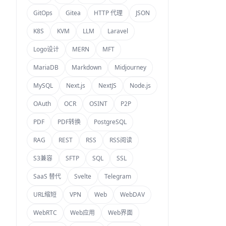
GitOps
Gitea
HTTP 代理
JSON
K8S
KVM
LLM
Laravel
Logo设计
MERN
MFT
MariaDB
Markdown
Midjourney
MySQL
Next.js
NextJS
Node.js
OAuth
OCR
OSINT
P2P
PDF
PDF转换
PostgreSQL
RAG
REST
RSS
RSS阅读
S3兼容
SFTP
SQL
SSL
SaaS 替代
Svelte
Telegram
URL缩短
VPN
Web
WebDAV
WebRTC
Web应用
Web界面