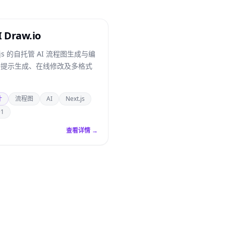
I Draw.io
t.js 的自托管 AI 流程图生成与编
持提示生成、在线修改及多格式
计
流程图
AI
Next.js
+1
查看详情 →